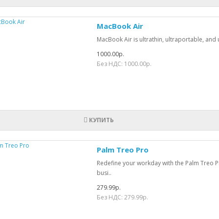
MacBook Air
MacBook Air is ultrathin, ultraportable, and u
1000.00р.
Без НДС: 1000.00р.
КУПИТЬ
Palm Treo Pro
Redefine your workday with the Palm Treo P
busi..
279.99р.
Без НДС: 279.99р.