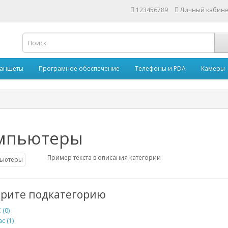
123456789
Личный кабине
аншеты
Програмное обеспечение
Телефоны и PDA
Камеры
мпьютеры
Пример текста в описания категории
рите подкатегорию
 (0)
c (1)