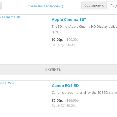
Сортировка:
Сравнение товаров (0)
Apple Cinema 30"
The 30-inch Apple Cinema HD Display delive
speci..
90.00р.
100.00р.
Без НДС: 90.00р.
КУПИТЬ
Canon EOS 5D
Canon's press material for the EOS 5D states t
80.00р.
100.00р.
Без НДС: 80.00р.