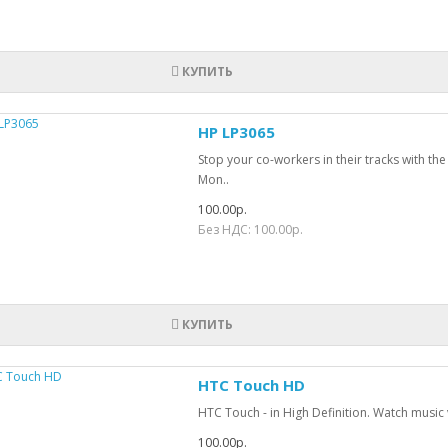
КУПИТЬ
HP LP3065
Stop your co-workers in their tracks with th
Mon..
100.00р.
Без НДС: 100.00р.
КУПИТЬ
HTC Touch HD
HTC Touch - in High Definition. Watch music 
100.00р.