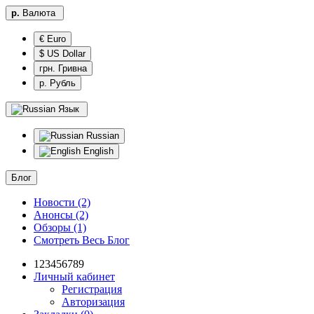
р.
Валюта
€ Euro
$ US Dollar
грн. Гривна
р. Рубль
Язык
Russian
English
Блог
Новости (2)
Анонсы (2)
Обзоры (1)
Смотреть Весь Блог
123456789
Личный кабинет
Регистрация
Авторизация