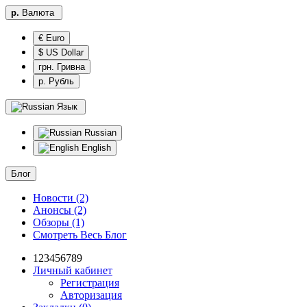
р.
Валюта
€ Euro
$ US Dollar
грн. Гривна
р. Рубль
Язык
Russian
English
Блог
Новости (2)
Анонсы (2)
Обзоры (1)
Смотреть Весь Блог
123456789
Личный кабинет
Регистрация
Авторизация